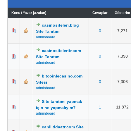
Konu
/
Yazar
[
azalan
]
Cevaplar
Gösterim
casinositeleri.blog
üzerinden 0
4
5
0
7,271
Site Tanıtımı
adminboard
casinositeleritr.com
üzerinden 0
4
5
0
7,398
Site Tanıtımı
adminboard
bitcoinlecasino.com
üzerinden 0
4
5
0
7,306
Sitesi
adminboard
Site tanıtımı yapmak
üzerinden 0
4
5
1
11,872
için ne yapmalıyım?
adminboard
canliiddaatr.com Site