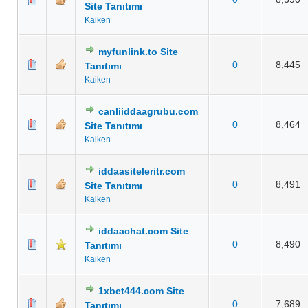
üzerinden 0
4
5
Site Tanıtımı
Kaiken
myfunlink.to Site
üzerinden 0
4
5
0
8,445
Tanıtımı
Kaiken
canliiddaagrubu.com
üzerinden 0
4
5
0
8,464
Site Tanıtımı
Kaiken
iddaasiteleritr.com
üzerinden 0
4
5
0
8,491
Site Tanıtımı
Kaiken
iddaachat.com Site
üzerinden 0
4
5
0
8,490
Tanıtımı
Kaiken
1xbet444.com Site
üzerinden 0
4
5
0
7,689
Tanıtımı