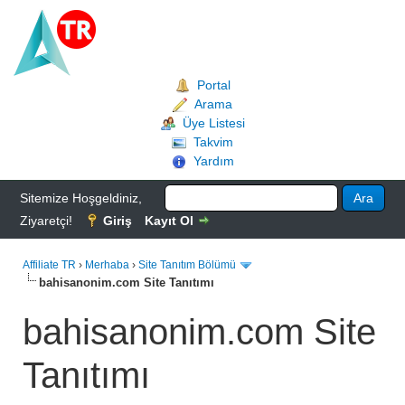
Portal
Arama
Üye Listesi
Takvim
Yardım
Sitemize Hoşgeldiniz,
Ziyaretçi!
Giriş
Kayıt Ol
Affiliate TR
›
Merhaba
›
Site Tanıtım Bölümü
bahisanonim.com Site Tanıtımı
bahisanonim.com Site
Tanıtımı