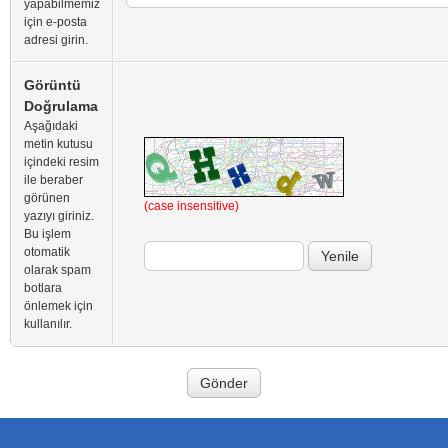
yapabilmemiz
için e-posta
adresi girin.
Görüntü
Doğrulama
Aşağıdaki
metin kutusu
içindeki resim
ile beraber
görünen
(case insensitive)
yazıyı giriniz.
Bu işlem
otomatik
olarak spam
botlara
önlemek için
kullanılır.