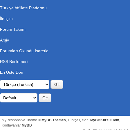
Türkiye Affiliate Platformu
İletişim
Forum Takımı
Arşiv
Forumları Okundu İşaretle
RSS Beslemesi
En Üste Dön
MyResponsive Theme ©
MyBB Themes
, Türkçe Çeviri:
MyBBKursu.Com
,
Kodlayanlar
MyBB