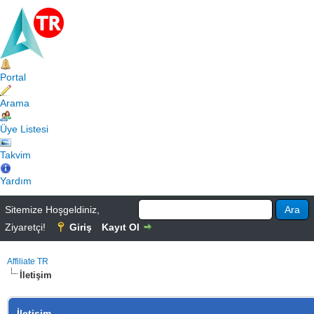
Portal
Arama
Üye Listesi
Takvim
Yardım
Sitemize Hoşgeldiniz,
Ziyaretçi!
Giriş
Kayıt Ol
Affiliate TR
İletişim
İletişim