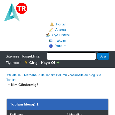
Portal
Arama
Üye Listesi
Takvim
Yardım
Sitemize Hoşgeldiniz,
Ziyaretçi!
Giriş
Kayıt Ol
Affiliate TR
›
Merhaba
›
Site Tanıtım Bölümü
›
casinositeleri.blog Site
Tanıtımı
Kim Göndermiş?
Toplam Mesaj: 1
Kullanıcı
# Mesajlar