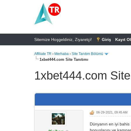
Sitemize Hoşgeldiniz, Ziyaretçi!
Giriş
Kayıt Ol
Affiliate TR
›
Merhaba
›
Site Tanıtım Bölümü
1xbet444.com Site Tanıtımı
1xbet444.com Site
0 Oy - 0 Ortalama
1
2
3
4
5
06-29-2021, 09:45 AM
Dünyanın en iyi bahis 
bonuslarını ve kampany