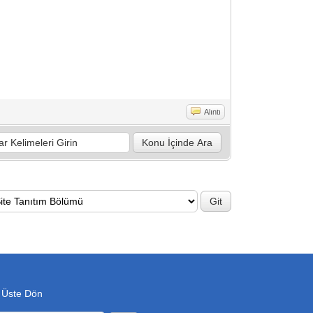
Alıntı
 Üste Dön