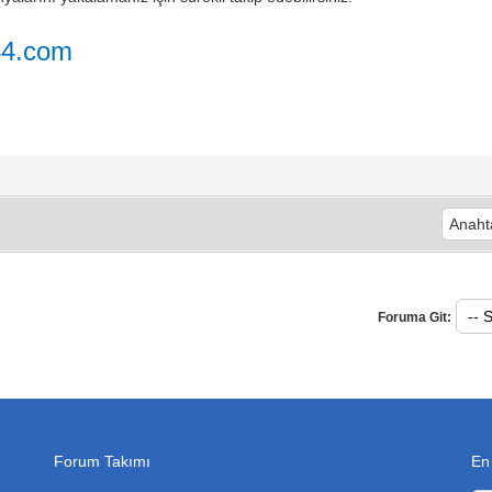
44.com
Foruma Git:
Forum Takımı
En