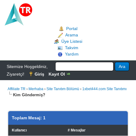
Portal
Arama
Üye Listesi
Takvim
Yardım
Sitemize Hoşgeldiniz,
Ziyaretçi!
Giriş
Kayıt Ol
Affiliate TR
›
Merhaba
›
Site Tanıtım Bölümü
›
1xbet444.com Site Tanıtımı
Kim Göndermiş?
Toplam Mesaj: 1
Kullanıcı
# Mesajlar