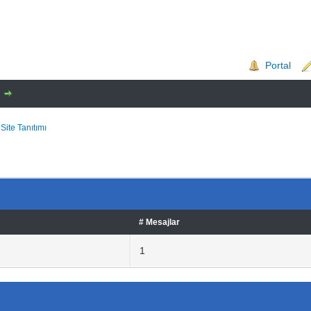
Portal
 Site Tanıtımı
# Mesajlar
1