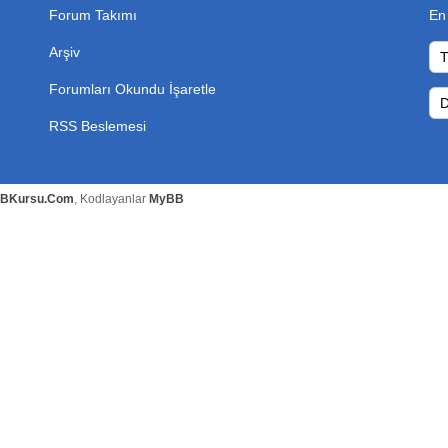
Forum Takımı
En
Arşiv
Forumları Okundu İşaretle
RSS Beslemesi
BKursu.Com
, Kodlayanlar
MyBB