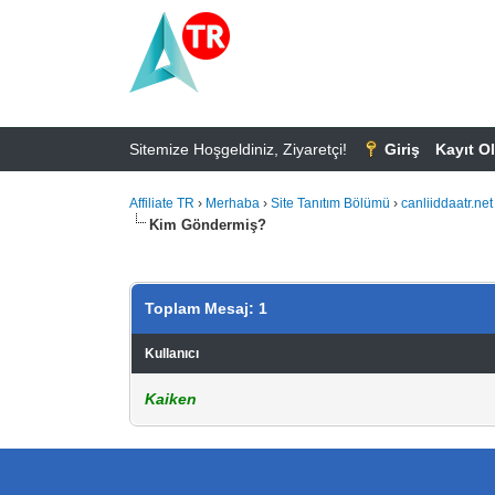
Sitemize Hoşgeldiniz, Ziyaretçi!
Giriş
Kayıt Ol
Affiliate TR
›
Merhaba
›
Site Tanıtım Bölümü
›
canliiddaatr.net
Kim Göndermiş?
Toplam Mesaj: 1
Kullanıcı
Kaiken