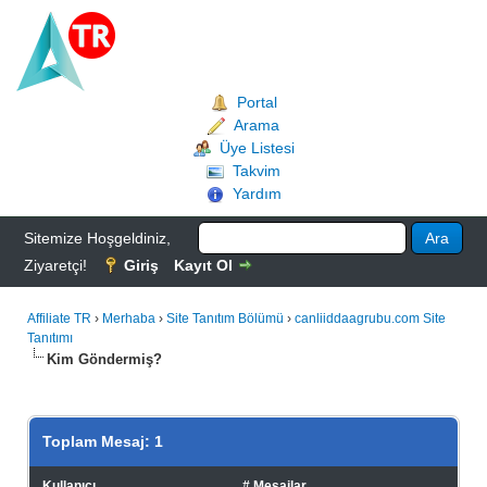
Portal
Arama
Üye Listesi
Takvim
Yardım
Sitemize Hoşgeldiniz,
Ziyaretçi!
Giriş
Kayıt Ol
Affiliate TR
›
Merhaba
›
Site Tanıtım Bölümü
›
canliiddaagrubu.com Site
Tanıtımı
Kim Göndermiş?
Toplam Mesaj: 1
Kullanıcı
# Mesajlar