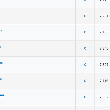
üzerinden 0
3
4
5
0
7,251
üzerinden 0
3
4
5
mı
0
7,188
üzerinden 0
3
4
5
ı
0
7,240
üzerinden 0
3
4
5
mı
0
7,307
üzerinden 0
3
4
5
mı
0
7,116
üzerinden 0
3
4
5
ımı
0
7,062
üzerinden 0
3
4
5