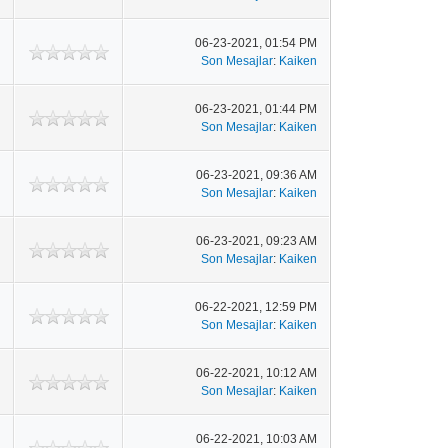
06-23-2021, 01:54 PM
Son Mesajlar
:
Kaiken
06-23-2021, 01:44 PM
Son Mesajlar
:
Kaiken
06-23-2021, 09:36 AM
Son Mesajlar
:
Kaiken
06-23-2021, 09:23 AM
Son Mesajlar
:
Kaiken
06-22-2021, 12:59 PM
Son Mesajlar
:
Kaiken
06-22-2021, 10:12 AM
Son Mesajlar
:
Kaiken
06-22-2021, 10:03 AM