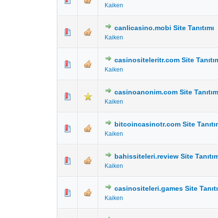
0 Oy - Ortalama 5 
1
2
Kaiken
canlicasino.mobi Site Tanıtımı
0 Oy - Ortalama 5 
1
2
Kaiken
casinositeleritr.com Site Tanıtı
0 Oy - Ortalama 5 
1
2
Kaiken
casinoanonim.com Site Tanıtım
0 Oy - Ortalama 5 
1
2
Kaiken
bitcoincasinotr.com Site Tanıtı
0 Oy - Ortalama 5 
1
2
Kaiken
bahissiteleri.review Site Tanıtı
0 Oy - Ortalama 5 
1
2
Kaiken
casinositeleri.games Site Tanıt
0 Oy - Ortalama 5 
1
2
Kaiken