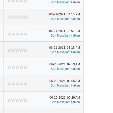
Son Mesajlar
:
Kaiken
06-21-2021, 04:16 PM
Son Mesajlar
:
Kaiken
06-21-2021, 03:59 PM
Son Mesajlar
:
Kaiken
06-21-2021, 03:18 PM
Son Mesajlar
:
Kaiken
06-20-2021, 09:13 AM
Son Mesajlar
:
Kaiken
06-20-2021, 09:05 AM
Son Mesajlar
:
Kaiken
06-19-2021, 07:29 AM
Son Mesajlar
:
Kaiken