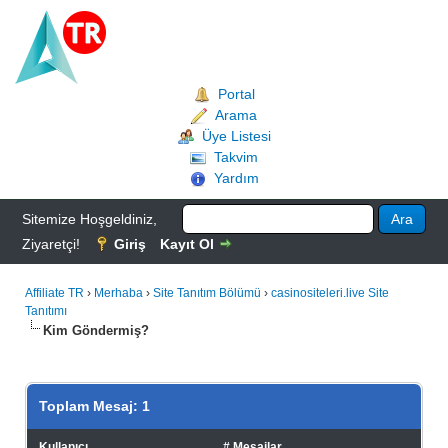
Portal
Arama
Üye Listesi
Takvim
Yardım
Sitemize Hoşgeldiniz,
Ziyaretçi!
Giriş
Kayıt Ol
Affiliate TR
›
Merhaba
›
Site Tanıtım Bölümü
›
casinositeleri.live Site
Tanıtımı
Kim Göndermiş?
Toplam Mesaj: 1
Kullanıcı
# Mesajlar