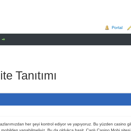
Portal
ite Tanıtımı
zlarımızdan her şeyi kontrol ediyor ve yapıyoruz. Bu yüzden casino gi
a mobilden yapabilmeliyiz. Bu da oldukça basit. Canlı Casino Mobi sitesi 