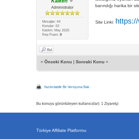
Kaiken
barındığı harika bir si
Administrator
https:/
Mesajlar: 64
Site Linki:
Konular: 63
Katılım: May 2020
Rep Puanı:
0
Bul
«
Önceki Konu
|
Sonraki Konu
»
Yazdırılabilir Bir Versiyona Bak
Bu konuyu görüntüleyen kullanıcı(lar): 1 Ziyaretçi
Türkiye Affiliate Platformu