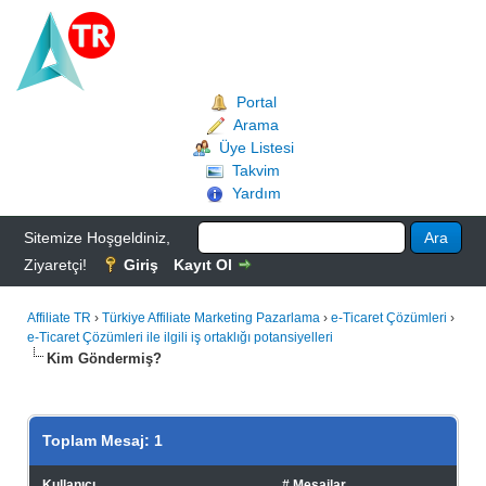
Portal
Arama
Üye Listesi
Takvim
Yardım
Sitemize Hoşgeldiniz,
Ziyaretçi!
Giriş
Kayıt Ol
Affiliate TR
›
Türkiye Affiliate Marketing Pazarlama
›
e-Ticaret Çözümleri
›
e-Ticaret Çözümleri ile ilgili iş ortaklığı potansiyelleri
Kim Göndermiş?
Toplam Mesaj: 1
Kullanıcı
# Mesajlar