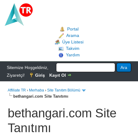
Portal
Arama
Üye Listesi
Takvim
Yardım
Sitemize Hoşgeldiniz,
Ziyaretçi!
Giriş
Kayıt Ol
Affiliate TR
›
Merhaba
›
Site Tanıtım Bölümü
bethangari.com Site Tanıtımı
bethangari.com Site
Tanıtımı