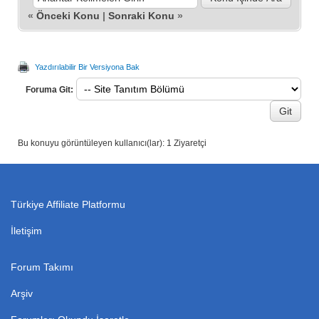
«
Önceki Konu
|
Sonraki Konu
»
Yazdırılabilir Bir Versiyona Bak
Foruma Git:
Bu konuyu görüntüleyen kullanıcı(lar): 1 Ziyaretçi
Türkiye Affiliate Platformu
İletişim
Forum Takımı
Arşiv