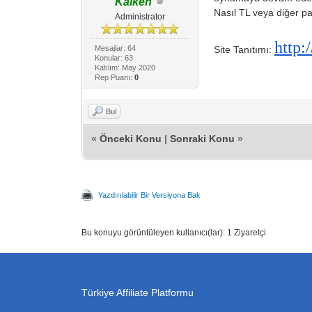
Kaiken
Nasıl TL veya diğer para
Administrator
http:
Mesajlar: 64
Site Tanıtımı:
Konular: 63
Katılım: May 2020
Rep Puanı:
0
Bul
«
Önceki Konu
|
Sonraki Konu
»
Yazdırılabilir Bir Versiyona Bak
Bu konuyu görüntüleyen kullanıcı(lar): 1 Ziyaretçi
Türkiye Affiliate Platformu