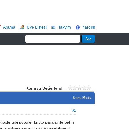
Arama
Üye Listesi
Takvim
Yardım
Konuyu Değerlendir
Konu Modu
#1
ipple gibi popüler kripto paralar ile bahis
nız yüksek kazançları da çekebilirsiniz.