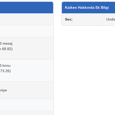
Kaiken Hakkında Ek Bilgi
Sex:
Undi
03 mesaj
e 68.82)
03 konu
 73.26)
aniye