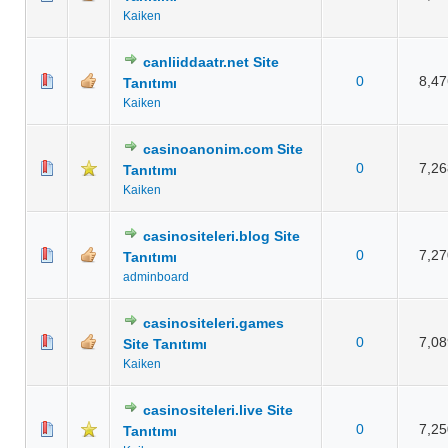
Kaiken
canliiddaatr.net Site
5 üzerinden 0
1
2
3
4
5
0
8,47
Tanıtımı
Kaiken
casinoanonim.com Site
5 üzerinden 0
1
2
3
4
5
0
7,26
Tanıtımı
Kaiken
casinositeleri.blog Site
5 üzerinden 0
1
2
3
4
5
0
7,27
Tanıtımı
adminboard
casinositeleri.games
5 üzerinden 0
1
2
3
4
5
0
7,08
Site Tanıtımı
Kaiken
casinositeleri.live Site
5 üzerinden 0
1
2
3
4
5
0
7,25
Tanıtımı