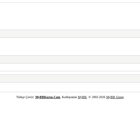
Türkçe Çeviri:
MyBBKursu.Com
, Kodlayanlar
MyBB
, © 2002-2026
MyBB Group